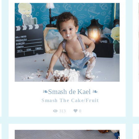
❧Smash de Kael ❧
Smash The Cake/Fruit
313
0