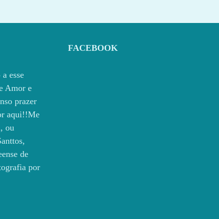
FACEBOOK
 a esse
e Amor e
nso prazer
por aqui!!Me
, ou
anttos,
eense de
tografia por