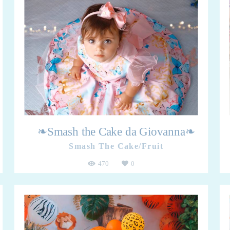
❧Smash the Cake da Giovanna❧
Smash The Cake/Fruit
470
0