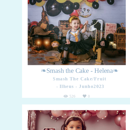
❧Smash the Cake - Helena❧
Smash The Cake/Fruit
Ilheus - Junho2023
526
0