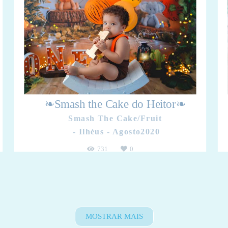
❧Smash the Cake do Heitor❧
Smash The Cake/Fruit
Ilhéus - Agosto2020
731
0
MOSTRAR MAIS