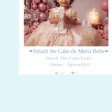
❧Smash the Cake de Maria Bella❧
Smash The Cake/Fruit
Ilhéus - Agosto2022
547
0