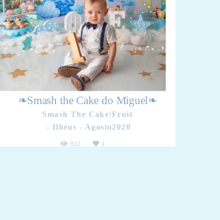
❧Smash the Cake do Miguel❧
Smash The Cake/Fruit
Ilhéus - Agosto2020
925
1