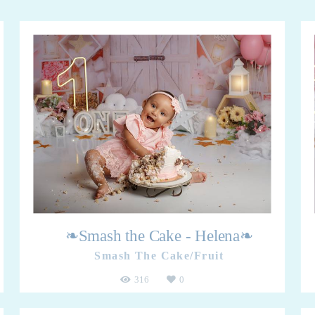
❧Smash the Cake - Helena❧
Smash The Cake/Fruit
316
0