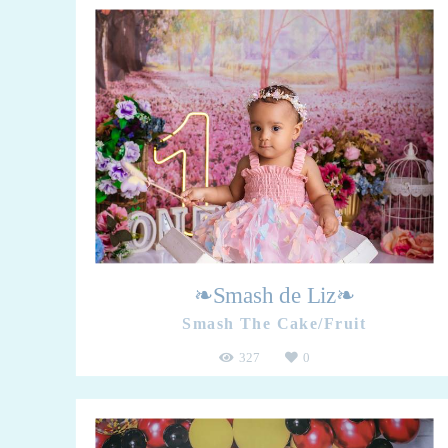
❧Smash de Liz❧
Smash The Cake/Fruit
327
0