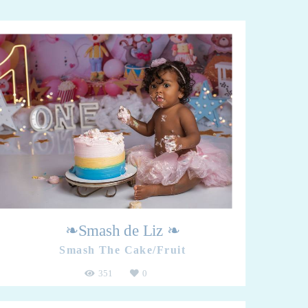
❧Smash de Liz ❧
Smash The Cake/Fruit
351
0