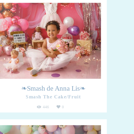
❧Smash de Anna Lis❧
Smash The Cake/Fruit
446
0