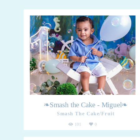
❧Smash the Cake - Miguel❧
Smash The Cake/Fruit
101
0