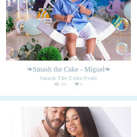
❧Smash the Cake - Miguel❧
Smash The Cake/Fruit
101
0