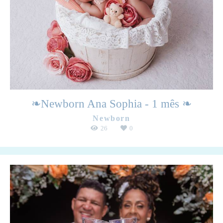
❧Newborn Ana Sophia - 1 mês ❧
Newborn
26
0