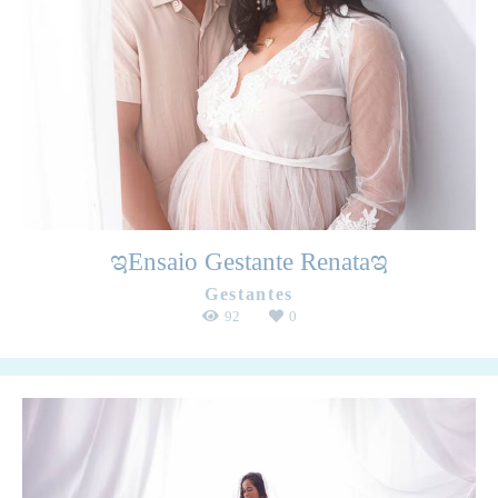
ಇEnsaio Gestante Renataಇ
Gestantes
92
0