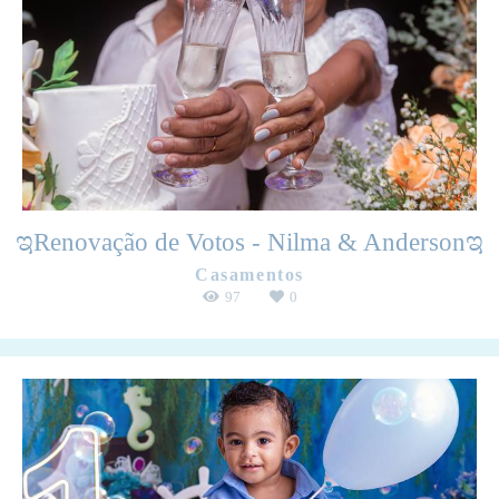
ಇRenovação de Votos - Nilma & Andersonಇ
Casamentos
97
0