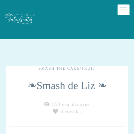
SMASH THE CAKE/FRUIT
❧Smash de Liz ❧
353
visualizações
0
curtidas