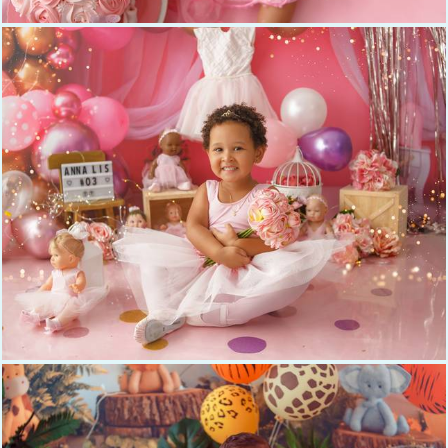
919
0
446
0