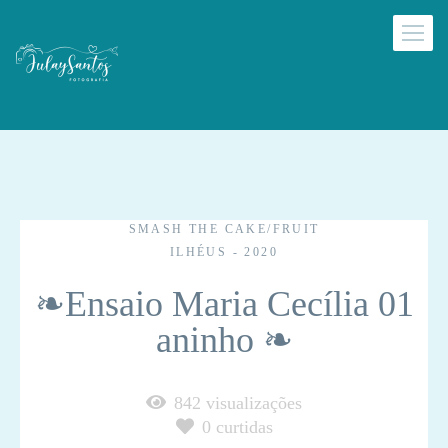
SMASH THE CAKE/FRUIT
ILHÉUS - 2020
❧Ensaio Maria Cecília 01
aninho ❧
842
visualizações
0
curtidas