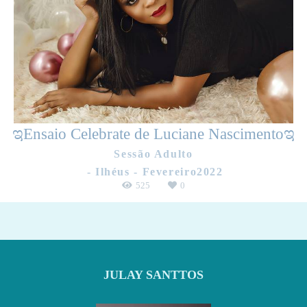
ಇEnsaio Celebrate de Luciane Nascimentoಇ
Sessão Adulto
Ilhéus - Fevereiro2022
525
0
JULAY SANTTOS