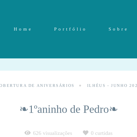
Home
Portfólio
Sobre
OBERTURA DE ANIVERSÁRIOS
ILHÉUS - JUNHO 20
❧1ºaninho de Pedro❧
626
visualizações
0
curtidas