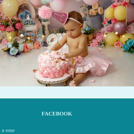
530
0
FACEBOOK
 a esse