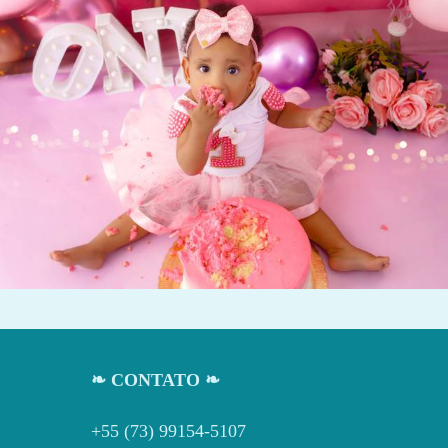
826
0
❧ CONTATO ❧
+55 (73) 99154-5107