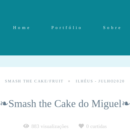
Home
Portfólio
Sobre
SMASH THE CAKE/FRUIT
ILHÉUS - JULHO2020
❧Smash the Cake do Miguel
883
visualizações
0
curtidas