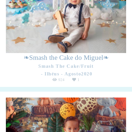
❧Smash the Cake do Miguel❧
Smash The Cake/Fruit
Ilhéus - Agosto2020
924
1