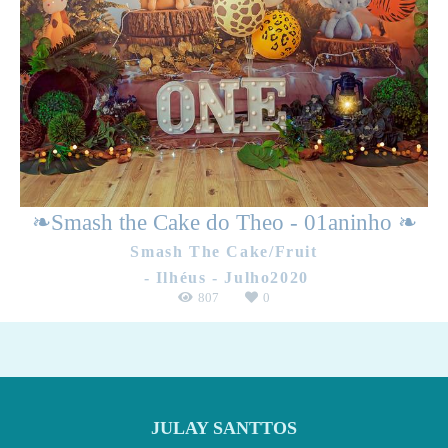
❧Smash the Cake do Theo - 01aninho ❧
Smash The Cake/Fruit
Ilhéus - Julho2020
807
0
JULAY SANTTOS