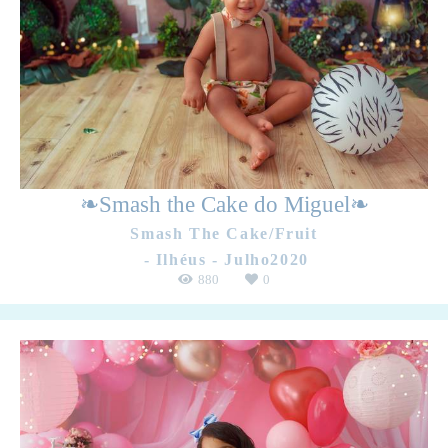
❧Smash the Cake do Miguel❧
Smash The Cake/Fruit
Ilhéus - Julho2020
880
0