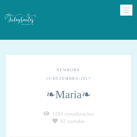
NEWBORN
19/DEZEMBRO/2017
❧Maria❧
1203
visualizações
42
curtidas