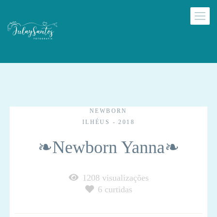
NEWBORN
ILHÉUS - 2018
❧Newborn Yanna❧
1208
visualizações
6
curtidas