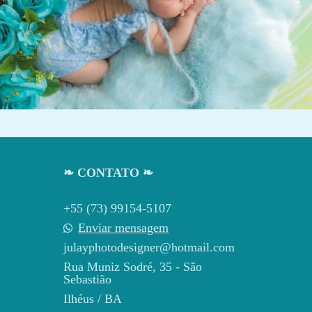
1908
0
❧ CONTATO ❧
+55 (73) 99154-5107
Enviar mensagem
julayphotodesigner@hotmail.com
Rua Muniz Sodré, 35 - São
Sebastião
Ilhéus / BA