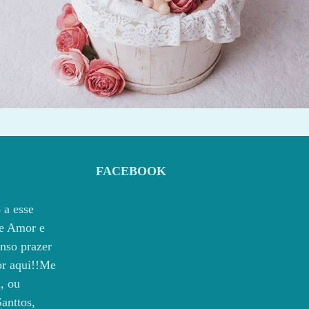
33
0
FACEBOOK
 a esse
e Amor e
nso prazer
por aqui!!Me
, ou
anttos,