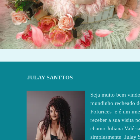
410
0
JULAY SANTTOS
Seja muito bem vindo
mundinho recheado d
Fofurices e é um ime
receber a sua visita 
chamo Juliana Valéria
simplesmente Julay S