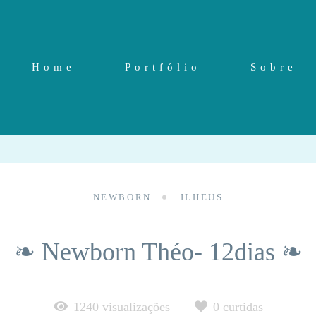
Home
Portfólio
Sobre
NEWBORN
ILHEUS
❧ Newborn Théo- 12dias ❧
1240
visualizações
0
curtidas