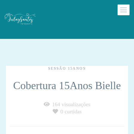
SESSÃO 15ANOS
Cobertura 15Anos Bielle
164
visualizações
0
curtidas