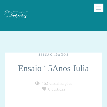
SESSÃO 15ANOS
Ensaio 15Anos Julia
462
visualizações
0
curtidas