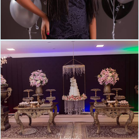
226
0
1016
0