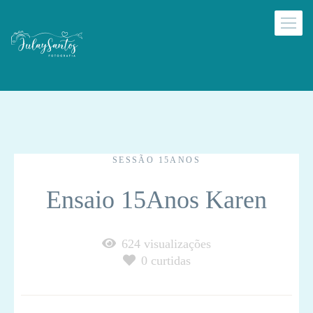
SESSÃO 15ANOS
Ensaio 15Anos Karen
624
visualizações
0
curtidas