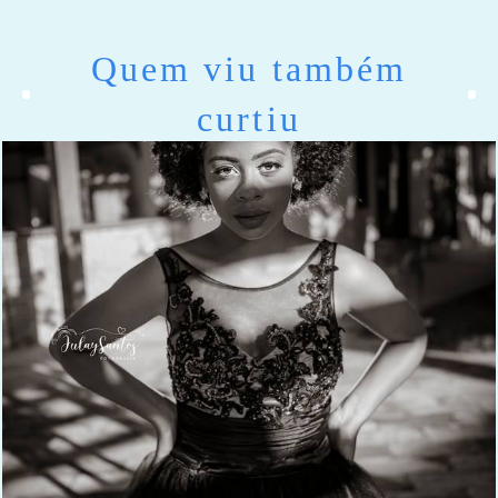
Quem viu também
curtiu
1001
0