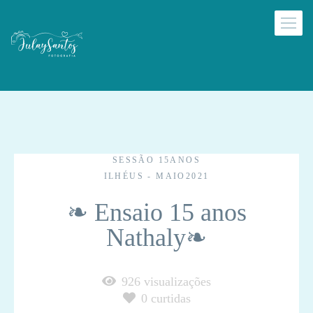
SESSÃO 15ANOS
ILHÉUS - MAIO2021
❧ Ensaio 15 anos
Nathaly❧
926
visualizações
0
curtidas