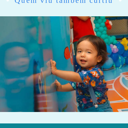
Quem viu também curtiu
435
0