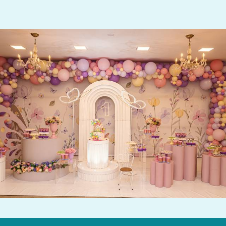
613
0