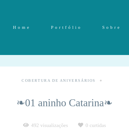
Home
Portfólio
Sobre
COBERTURA DE ANIVERSÁRIOS
❧01 aninho Catarina❧
492
visualizações
0
curtidas