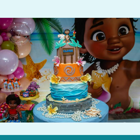
584
0