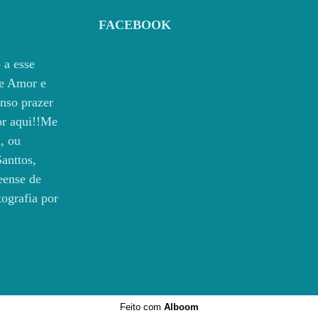
FACEBOOK
 a esse
e Amor e
nso prazer
por aqui!!Me
, ou
anttos,
eense de
tografia por
Feito com
Alboom