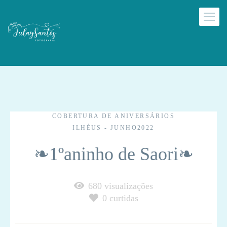
COBERTURA DE ANIVERSÁRIOS
ILHÉUS - JUNHO2022
❧1ºaninho de Saori❧
680
visualizações
0
curtidas