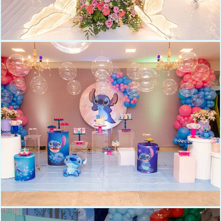
493
0
509
0