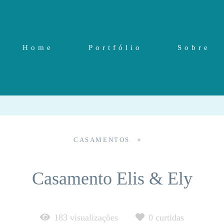
Home
Portfólio
Sobre
CASAMENTOS
Casamento Elis & Ely
183
visualizações
0
curtidas