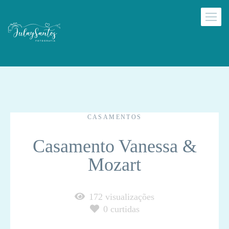
CASAMENTOS
Casamento Vanessa &
Mozart
172
visualizações
0
curtidas