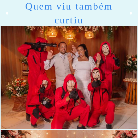
Quem viu também
curtiu
234
0