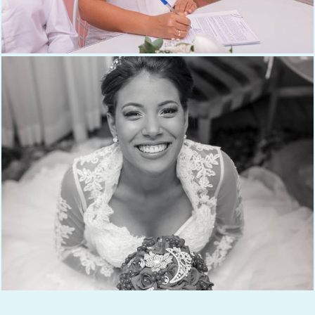
188
0
432
0