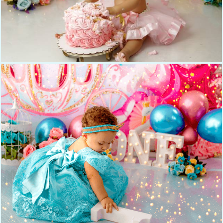
530
0
886
0