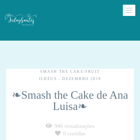
SMASH THE CAKE/FRUIT
ILHÉUS - DEZEMBRO 2019
❧Smash the Cake de Ana
Luisa❧
946
visualizações
0
curtidas