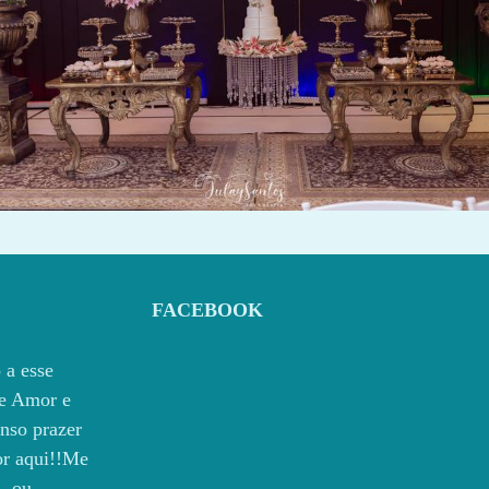
1009
0
FACEBOOK
 a esse
e Amor e
nso prazer
por aqui!!Me
, ou