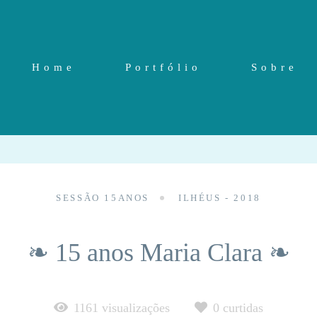
Home
Portfólio
Sobre
SESSÃO 15ANOS
ILHÉUS - 2018
❧ 15 anos Maria Clara ❧
1161
visualizações
0
curtidas