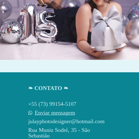
163
0
❧ CONTATO ❧
+55 (73) 99154-5107
Enviar mensagem
julayphotodesigner@hotmail.com
Rua Muniz Sodré, 35 - São
Sebastião