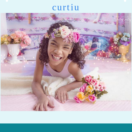
curtiu
868
0