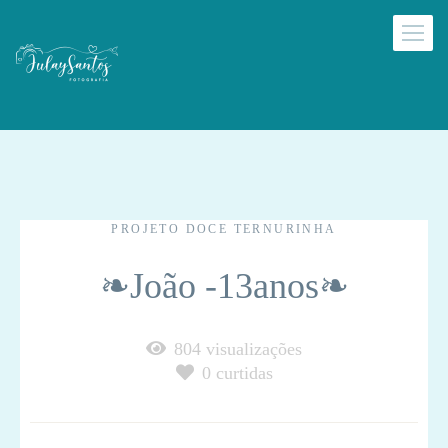
PROJETO DOCE TERNURINHA
❧João -13anos❧
804
visualizações
0
curtidas