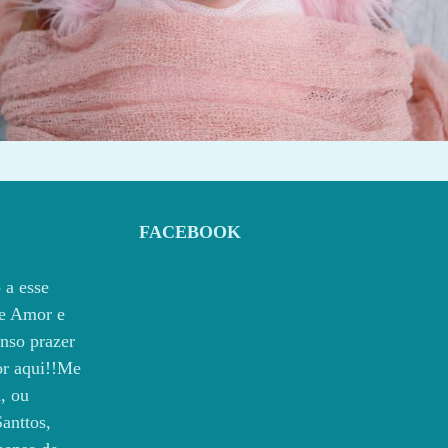
474
0
FACEBOOK
 a esse
e Amor e
nso prazer
por aqui!!Me
, ou
anttos,