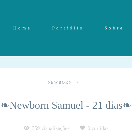
Home
Portfólio
Sobre
NEWBORN
❧Newborn Samuel - 21 dias❧
359
visualizações
0
curtidas