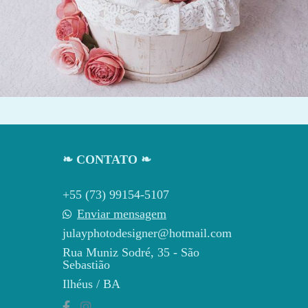
33
0
❧ CONTATO ❧
+55 (73) 99154-5107
Enviar mensagem
julayphotodesigner@hotmail.com
Rua Muniz Sodré, 35 - São
Sebastião
Ilhéus / BA