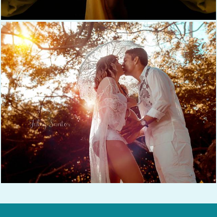
883
0
1493
45