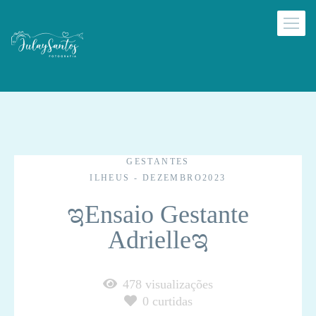
GESTANTES
ILHEUS - DEZEMBRO2023
ಇEnsaio Gestante
Adrielleಇ
478
visualizações
0
curtidas