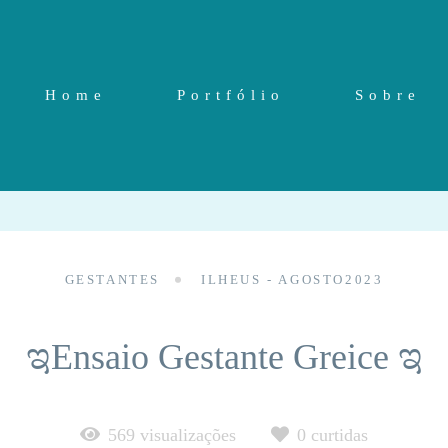
Home
Portfólio
Sobre
GESTANTES
ILHEUS - AGOSTO2023
ಇEnsaio Gestante Greice ಇ
569
visualizações
0
curtidas