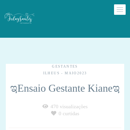
GESTANTES
ILHEUS - MAIO2023
ಇEnsaio Gestante Kianeಇ
470
visualizações
0
curtidas