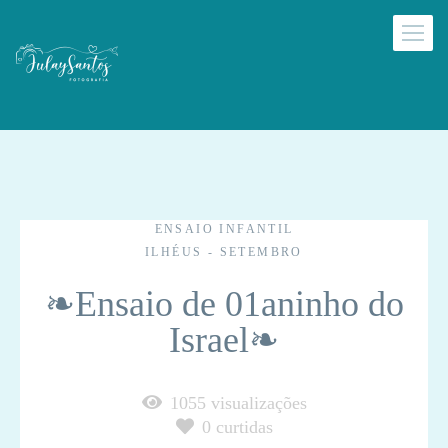
ENSAIO INFANTIL
ILHÉUS - SETEMBRO
❧Ensaio de 01aninho do
Israel❧
1055
visualizações
0
curtidas