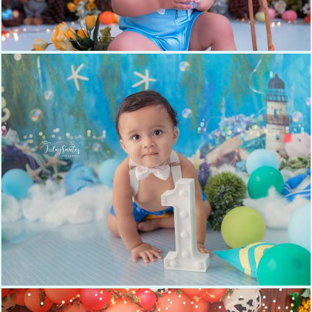
515
0
3065
0