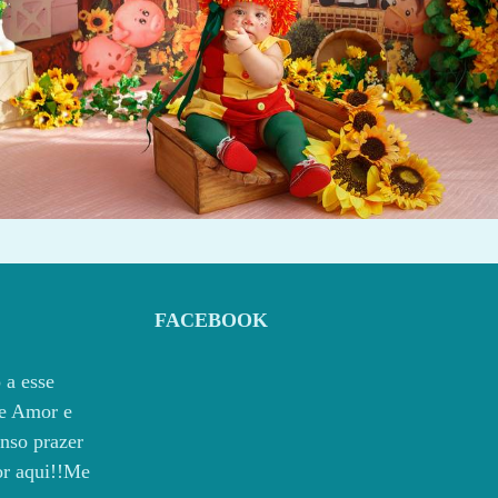
612
0
FACEBOOK
 a esse
e Amor e
nso prazer
por aqui!!Me