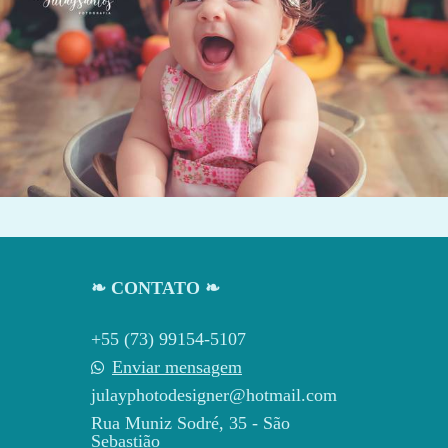
1160
0
❧ CONTATO ❧
+55 (73) 99154-5107
Enviar mensagem
julayphotodesigner@hotmail.com
Rua Muniz Sodré, 35 - São
Sebastião