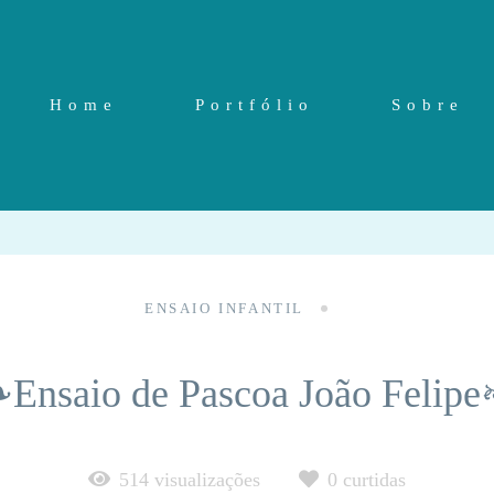
Home
Portfólio
Sobre
ENSAIO INFANTIL
Ensaio de Pascoa João Felip
514
visualizações
0
curtidas