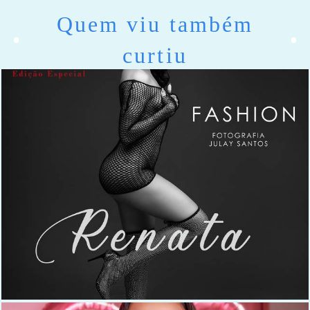
Quem viu também
curtiu
442
0