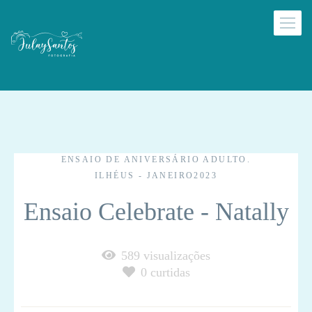
ENSAIO DE ANIVERSÁRIO ADULTO.
ILHÉUS - JANEIRO2023
Ensaio Celebrate - Natally
589
visualizações
0
curtidas