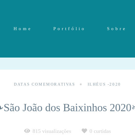
Home
Portfólio
Sobre
DATAS COMEMORATIVAS
ILHÉUS -2020
São João dos Baixinhos 202
815
visualizações
0
curtidas