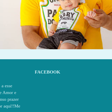
956
0
FACEBOOK
 a esse
e Amor e
nso prazer
por aqui!!Me