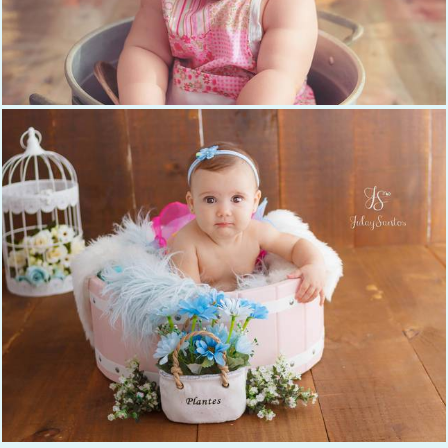
1161
0
1362
0