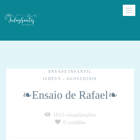
ENSAIO INFANTIL
ILHÉUS - AGOSTO2020
❧Ensaio de Rafael❧
1015
visualizações
0
curtidas