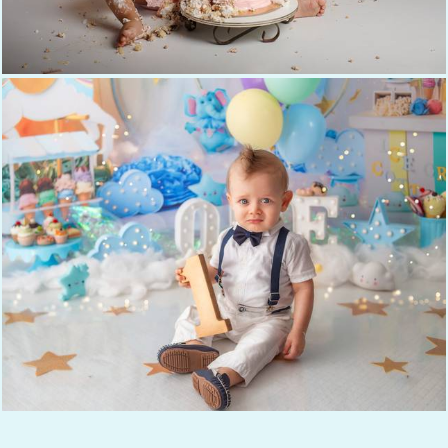
315
0
923
1