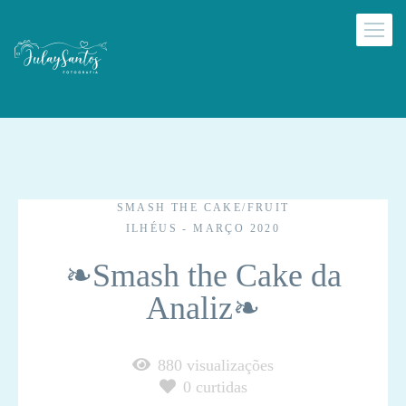
SMASH THE CAKE/FRUIT
ILHÉUS - MARÇO 2020
❧Smash the Cake da
Analiz❧
880
visualizações
0
curtidas