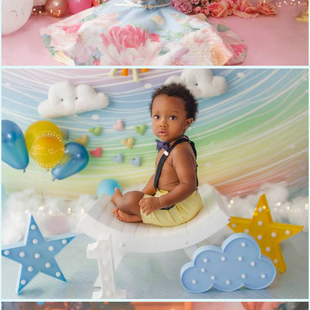
1204
0
1051
0