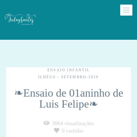
ENSAIO INFANTIL
ILHÉUS - SETEMBRO-2019
❧Ensaio de 01aninho de
Luis Felipe❧
3064
visualizações
0
curtidas